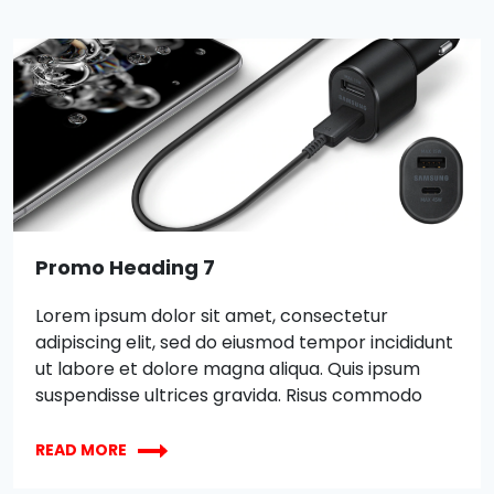
ut labore et dolore magna aliqua. Quis ipsum
suspendisse ultrices gravida. Risus commodo
viverra maecenas accumsan lacus vel facilisis.
Promo Heading 7
Lorem ipsum dolor sit amet, consectetur
adipiscing elit, sed do eiusmod tempor incididunt
ut labore et dolore magna aliqua. Quis ipsum
suspendisse ultrices gravida. Risus commodo
viverra maecenas accumsan lacus vel facilisis.
XBOX
Lorem ipsum dolor sit amet, consectetur
READ MORE
WIRELESS
adipiscing elit, sed do eiusmod tempor incididunt
CONTROLLER