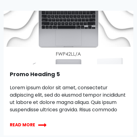
ut labore et dolore magna aliqua. Quis ipsum
suspendisse ultrices gravida. Risus commodo
viverra maecenas accumsan lacus vel facilisis.
Promo Heading 5
Lorem ipsum dolor sit amet, consectetur
adipiscing elit, sed do eiusmod tempor incididunt
ut labore et dolore magna aliqua. Quis ipsum
suspendisse ultrices gravida. Risus commodo
viverra maecenas accumsan lacus vel facilisis.
XBOX
Lorem ipsum dolor sit amet, consectetur
READ MORE
WIRELESS
adipiscing elit, sed do eiusmod tempor incididunt
CONTROLLER