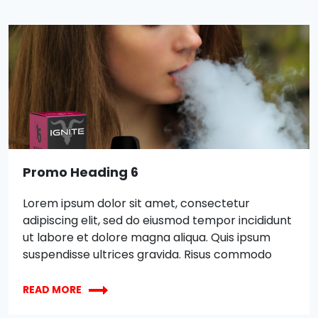
ut labore et dolore magna aliqua. Quis ipsum
suspendisse ultrices gravida. Risus commodo
viverra maecenas accumsan lacus vel facilisis.
Promo Heading 6
Lorem ipsum dolor sit amet, consectetur
adipiscing elit, sed do eiusmod tempor incididunt
ut labore et dolore magna aliqua. Quis ipsum
suspendisse ultrices gravida. Risus commodo
viverra maecenas accumsan lacus vel facilisis.
XBOX
Lorem ipsum dolor sit amet, consectetur
READ MORE
WIRELESS
adipiscing elit, sed do eiusmod tempor incididunt
CONTROLLER