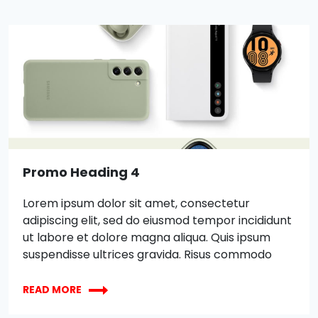
ut labore et dolore magna aliqua. Quis ipsum
suspendisse ultrices gravida. Risus commodo
viverra maecenas accumsan lacus vel facilisis.
Promo Heading 4
Lorem ipsum dolor sit amet, consectetur
adipiscing elit, sed do eiusmod tempor incididunt
ut labore et dolore magna aliqua. Quis ipsum
suspendisse ultrices gravida. Risus commodo
viverra maecenas accumsan lacus vel facilisis.
XBOX
Lorem ipsum dolor sit amet, consectetur
READ MORE
WIRELESS
adipiscing elit, sed do eiusmod tempor incididunt
CONTROLLER