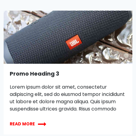
ut labore et dolore magna aliqua. Quis ipsum
suspendisse ultrices gravida. Risus commodo
viverra maecenas accumsan lacus vel facilisis.
Promo Heading 3
Lorem ipsum dolor sit amet, consectetur
adipiscing elit, sed do eiusmod tempor incididunt
ut labore et dolore magna aliqua. Quis ipsum
suspendisse ultrices gravida. Risus commodo
viverra maecenas accumsan lacus vel facilisis.
XBOX
Lorem ipsum dolor sit amet, consectetur
READ MORE
WIRELESS
adipiscing elit, sed do eiusmod tempor incididunt
CONTROLLER