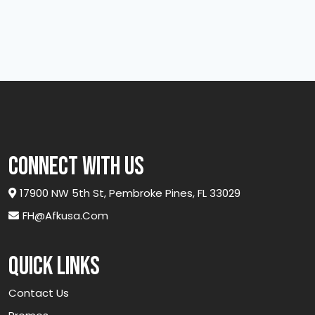
ut labore et dolore magna aliqua. Quis ipsum
suspendisse ultrices gravida. Risus commodo
viverra maecenas accumsan lacus vel facilisis.
connect with us
17900 NW 5th St, Pembroke Pines, FL 33029
FH@afkusa.com
Quick links
Contact Us