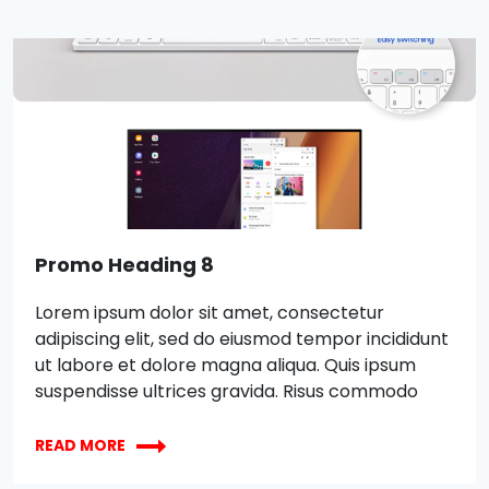
ut labore et dolore magna aliqua. Quis ipsum
suspendisse ultrices gravida. Risus commodo
viverra maecenas accumsan lacus vel facilisis.
Promo Heading 8
Lorem ipsum dolor sit amet, consectetur
adipiscing elit, sed do eiusmod tempor incididunt
ut labore et dolore magna aliqua. Quis ipsum
suspendisse ultrices gravida. Risus commodo
viverra maecenas accumsan lacus vel facilisis.
XBOX
Lorem ipsum dolor sit amet, consectetur
READ MORE
WIRELESS
adipiscing elit, sed do eiusmod tempor incididunt
CONTROLLER