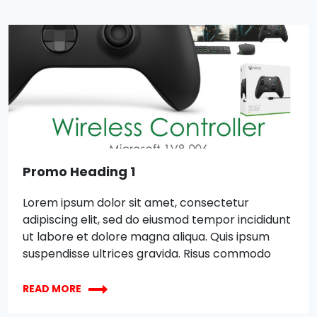
Promo Heading 1
Lorem ipsum dolor sit amet, consectetur
adipiscing elit, sed do eiusmod tempor incididunt
ut labore et dolore magna aliqua. Quis ipsum
suspendisse ultrices gravida. Risus commodo
viverra maecenas accumsan lacus vel facilisis.
XBOX
Lorem ipsum dolor sit amet, consectetur
READ MORE
WIRELESS
adipiscing elit, sed do eiusmod tempor incididunt
CONTROLLER