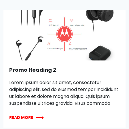
ut labore et dolore magna aliqua. Quis ipsum
suspendisse ultrices gravida. Risus commodo
viverra maecenas accumsan lacus vel facilisis.
Promo Heading 2
Lorem ipsum dolor sit amet, consectetur
adipiscing elit, sed do eiusmod tempor incididunt
ut labore et dolore magna aliqua. Quis ipsum
suspendisse ultrices gravida. Risus commodo
viverra maecenas accumsan lacus vel facilisis.
XBOX
Lorem ipsum dolor sit amet, consectetur
READ MORE
WIRELESS
adipiscing elit, sed do eiusmod tempor incididunt
CONTROLLER